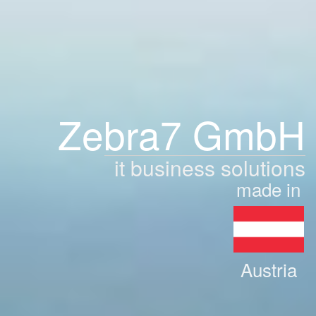
Zebra7 GmbH
it business solutions
made in
Austria