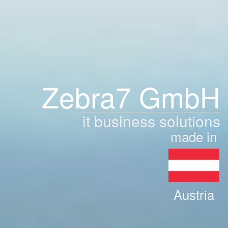
Zebra7 GmbH
it business solutions
made in
Austria