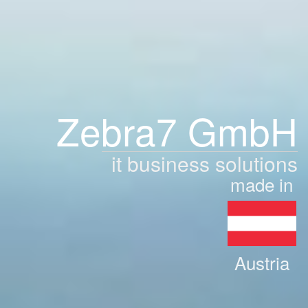
Zebra7 GmbH
it business solutions
made in
Austria