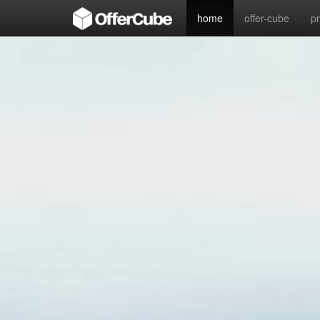
home
offer-cube
p