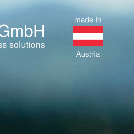
made in
 GmbH
ss solutions
Austria