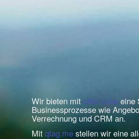
Wir bieten mit
offer-cube
eine 
Businessprozesse wie Angebo
Verrechnung und CRM an.
Mit
qtag.me
stellen wir eine a