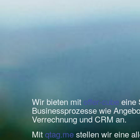
Wir bieten mit
offer-cube
eine 
Businessprozesse wie Angebo
Verrechnung und CRM an.
Mit
qtag.me
stellen wir eine a