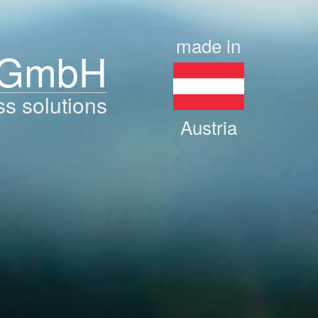
made in
 GmbH
ss solutions
Austria