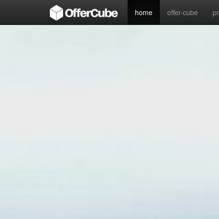
home
offer-cube
p