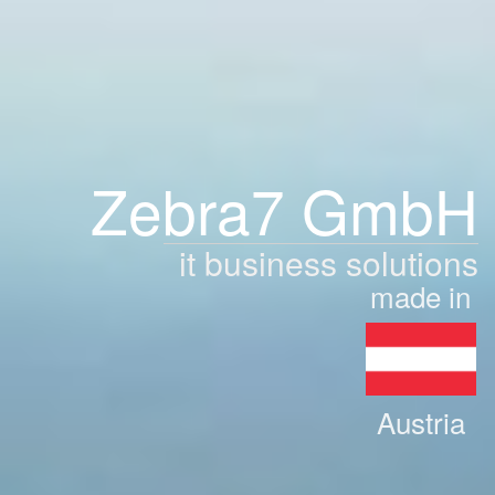
Zebra7 GmbH
it business solutions
made in
Austria