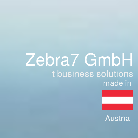
Zebra7 GmbH
it business solutions
made in
Austria