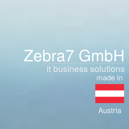
Zebra7 GmbH
it business solutions
made in
Austria