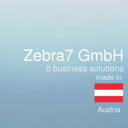
Zebra7 GmbH
it business solutions
made in
Austria