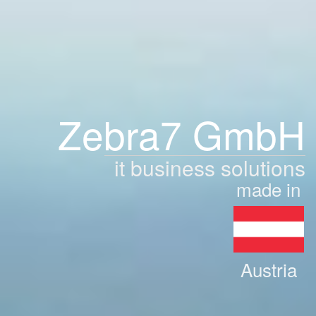
Zebra7 GmbH
it business solutions
made in
Austria