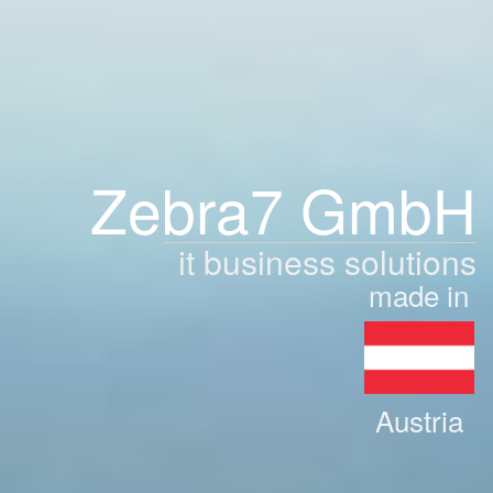
Zebra7 GmbH
it business solutions
made in
Austria