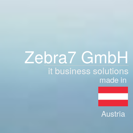
Zebra7 GmbH
it business solutions
made in
Austria