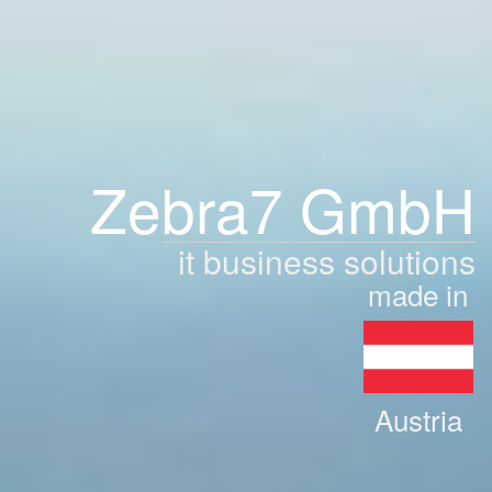
Zebra7 GmbH
it business solutions
made in
Austria