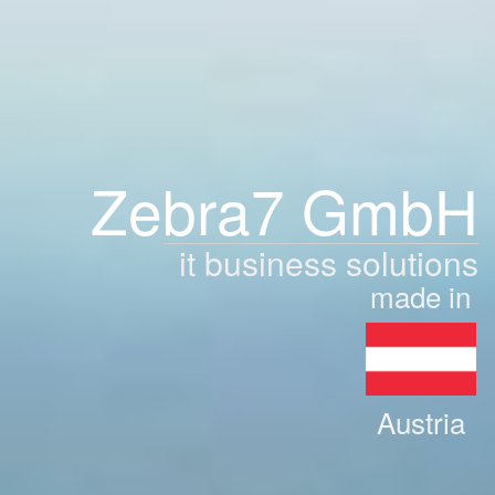
Zebra7 GmbH
it business solutions
made in
Austria