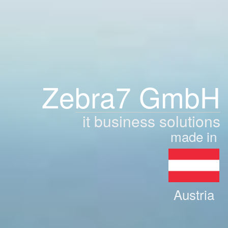
Zebra7 GmbH
it business solutions
made in
Austria