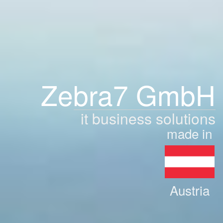
Zebra7 GmbH
it business solutions
made in
Austria