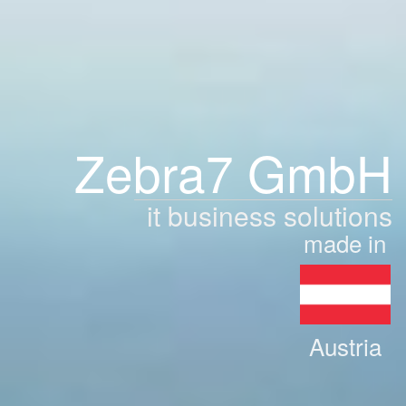
Zebra7 GmbH
it business solutions
made in
Austria