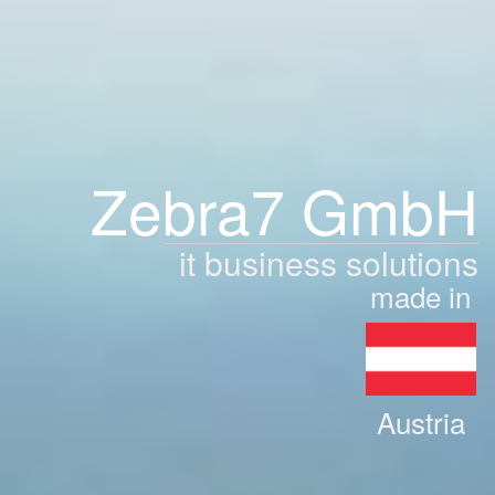
Zebra7 GmbH
it business solutions
made in
Austria