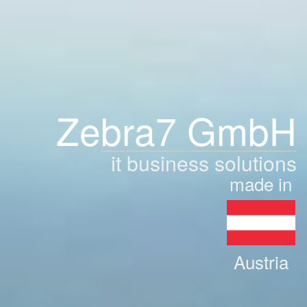
Zebra7 GmbH
it business solutions
made in
Austria