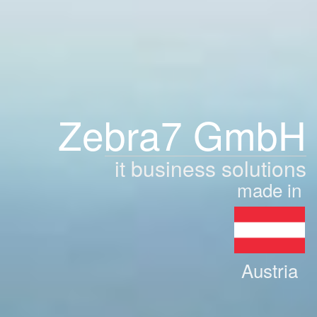
Zebra7 GmbH
it business solutions
made in
Austria