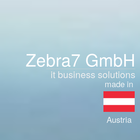
Zebra7 GmbH
it business solutions
made in
Austria