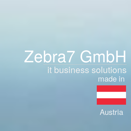
Zebra7 GmbH
it business solutions
made in
Austria