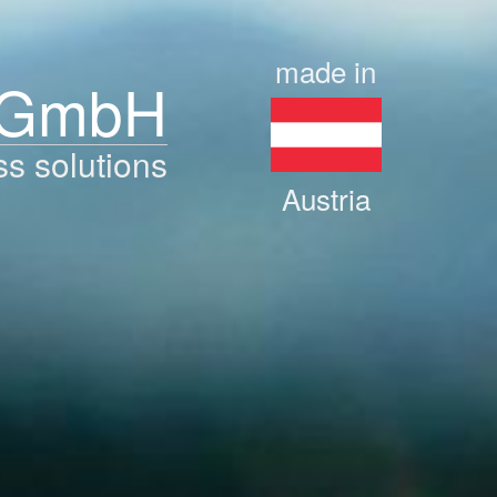
made in
 GmbH
ss solutions
Austria