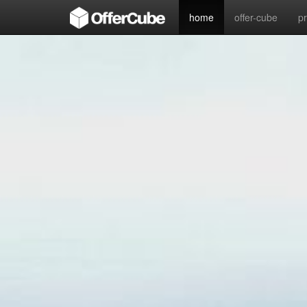
home
offer-cube
p