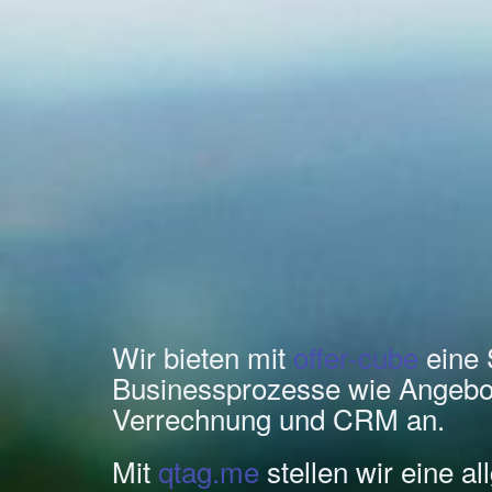
Wir bieten mit
offer-cube
eine 
Businessprozesse wie Angebo
Verrechnung und CRM an.
Mit
qtag.me
stellen wir eine a