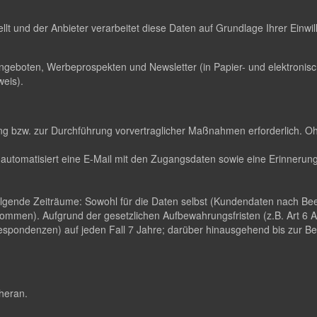
ellt und der Anbieter verarbeitet diese Daten auf Grundlage Ihrer Einw
ngeboten, Werbeprospekten und Newsletter (in Papier- und elektroni
eis).
llung bzw. zur Durchführung vorvertraglicher Maßnahmen erforderlich. O
automatisiert eine E-Mail mit den Zugangsdaten sowie eine Erinnerungs
folgende Zeiträume: Sowohl für die Daten selbst (Kundendaten nach B
ommen). Aufgrund der gesetzlichen Aufbewahrungsfristen (z.B. Art 6
pondenzen) auf jeden Fall 7 Jahre; darüber hinausgehend bis zur Been
 heran.