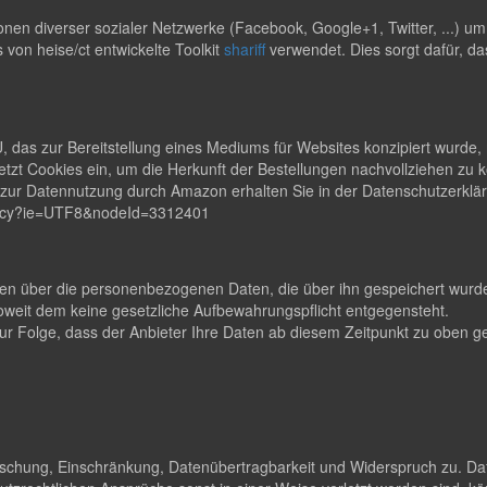
en diverser sozialer Netzwerke (Facebook, Google+1, Twitter, ...) u
s von heise/ct entwickelte Toolkit
shariff
verwendet. Dies sorgt dafür, da
s zur Bereitstellung eines Mediums für Websites konzipiert wurde, m
zt Cookies ein, um die Herkunft der Bestellungen nachvollziehen zu
en zur Datennutzung durch Amazon erhalten Sie in der Datenschutzerk
rivacy?ie=UTF8&nodeId=3312401
lten über die personenbezogenen Daten, die über ihn gespeichert wurden
eit dem keine gesetzliche Aufbewahrungspflicht entgegensteht.
t zur Folge, dass der Anbieter Ihre Daten ab diesem Zeitpunkt zu obe
Löschung, Einschränkung, Datenübertragbarkeit und Widerspruch zu. Da