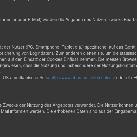
formular oder E-Mail) werden die Angaben des Nutzers zwecks Bearbei
rät der Nutzer (PC, Smartphone, Tablet o.ä.) spezifische, auf das Ger
peicherung von Logindaten). Zum anderen dienen sie, um die statisti
en auf den Einsatz der Cookies Einfluss nehmen. Die meisten Browser
uf hingewiesen, dass die Nutzung und insbesondere der Nutzungskomfor
.
ie US-amerikanische Seite
http://www.aboutads.info/choices/
oder die E
 Zwecke der Nutzung des Angebotes verwendet. Die Nutzer können übe
ail informiert werden. Die erhobenen Daten sind aus der Eingabemas