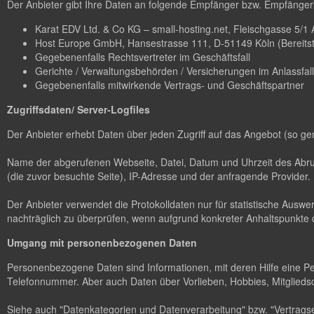
Der Anbieter gibt Ihre Daten an folgende Empfänger bzw. Empfängerk
Karat EDV Ltd. & Co KG – small-hosting.net, Fleischgasse 5/1 A-
Host Europe GmbH, Hansestrasse 111, D-51149 Köln (Bereitstel
Gegebenenfalls Rechtsvertreter im Geschäftsfall
Gerichte / Verwaltungsbehörden / Versicherungen im Anlassfall
Gegebenenfalls mitwirkende Vertrags- und Geschäftspartner
Zugriffsdaten/ Server-Logfiles
Der Anbieter erhebt Daten über jeden Zugriff auf das Angebot (so ge
Name der abgerufenen Webseite, Datei, Datum und Uhrzeit des Abruf
(die zuvor besuchte Seite), IP-Adresse und der anfragende Provider.
Der Anbieter verwendet die Protokolldaten nur für statistische Ausw
nachträglich zu überprüfen, wenn aufgrund konkreter Anhaltspunkte d
Umgang mit personenbezogenen Daten
Personenbezogene Daten sind Informationen, mit deren Hilfe eine P
Telefonnummer. Aber auch Daten über Vorlieben, Hobbies, Mitglie
Siehe auch "Datenkategorien und Datenverarbeitung" bzw. "Vertragse