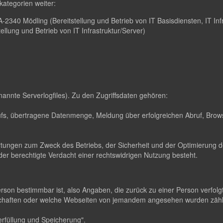
ategorien weiter:
2340 Mödling (Bereitstellung und Betrieb von IT Basisdiensten, IT Infr
lung und Betrieb von IT Infrastruktur/Server)
nannte Serverlogfiles). Zu den Zugriffsdaten gehören:
s, übertragene Datenmenge, Meldung über erfolgreichen Abruf, Brows
ertungen zum Zweck des Betriebs, der Sicherheit und der Optimierung de
er berechtigte Verdacht einer rechtswidrigen Nutzung besteht.
erson bestimmbar ist, also Angaben, die zurück zu einer Person verfo
dschaften oder welche Webseiten von jemandem angesehen wurden zä
rfüllung und Speicherung".