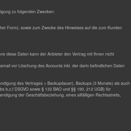
illigung zu folgenden Zwecken:
scher Form), sowie zum Zwecke des Hinweises auf die zum Kunden
hne diese Daten kann der Anbieter den Vertrag mit Ihnen nicht
mail vor Löschung des Accounts inkl. der darin befindlichen Daten
eendigung des Vertrages + Backupdauer), Backups (3 Monate) als auch
 Abs b,c,f DSGVO sowie § 132 BAO und §§ 190, 212 UGB) für
digung der Geschäftsbeziehung, eines allfälligen Rechtsstreits,