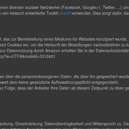
en diverser sozialer Netzwerke (Facebook, Google+1, Twitter, ...) u
s von heise/ct entwickelte Toolkit
shariff
verwendet. Dies sorgt dafür, da
s zur Bereitstellung eines Mediums für Websites konzipiert wurde, m
zt Cookies ein, um die Herkunft der Bestellungen nachvollziehen zu
en zur Datennutzung durch Amazon erhalten Sie in der Datenschutzerk
rivacy?ie=UTF8&nodeId=3312401
lten über die personenbezogenen Daten, die über ihn gespeichert wurden
eit dem keine gesetzliche Aufbewahrungspflicht entgegensteht.
t zur Folge, dass der Anbieter Ihre Daten ab diesem Zeitpunkt zu obe
Löschung, Einschränkung, Datenübertragbarkeit und Widerspruch zu. Da