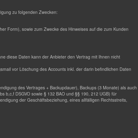
illigung zu folgenden Zwecken:
scher Form), sowie zum Zwecke des Hinweises auf die zum Kunden
hne diese Daten kann der Anbieter den Vertrag mit Ihnen nicht
mail vor Löschung des Accounts inkl. der darin befindlichen Daten
eendigung des Vertrages + Backupdauer), Backups (3 Monate) als auch
 Abs b,c,f DSGVO sowie § 132 BAO und §§ 190, 212 UGB) für
digung der Geschäftsbeziehung, eines allfälligen Rechtsstreits,