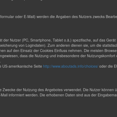
formular oder E-Mail) werden die Angaben des Nutzers zwecks Bearbei
rät der Nutzer (PC, Smartphone, Tablet o.ä.) spezifische, auf das Ger
peicherung von Logindaten). Zum anderen dienen sie, um die statisti
en auf den Einsatz der Cookies Einfluss nehmen. Die meisten Browser
uf hingewiesen, dass die Nutzung und insbesondere der Nutzungskomfor
.
ie US-amerikanische Seite
http://www.aboutads.info/choices/
oder die E
 Zwecke der Nutzung des Angebotes verwendet. Die Nutzer können übe
ail informiert werden. Die erhobenen Daten sind aus der Eingabemas