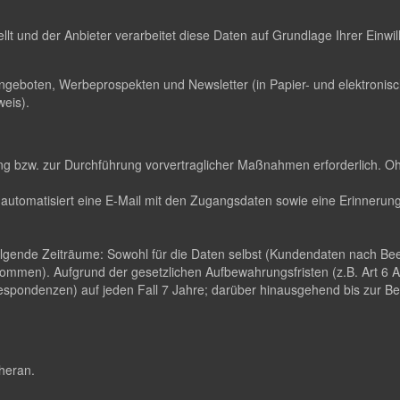
ellt und der Anbieter verarbeitet diese Daten auf Grundlage Ihrer Einw
ngeboten, Werbeprospekten und Newsletter (in Papier- und elektroni
eis).
llung bzw. zur Durchführung vorvertraglicher Maßnahmen erforderlich. O
automatisiert eine E-Mail mit den Zugangsdaten sowie eine Erinnerungs
folgende Zeiträume: Sowohl für die Daten selbst (Kundendaten nach B
ommen). Aufgrund der gesetzlichen Aufbewahrungsfristen (z.B. Art 6
pondenzen) auf jeden Fall 7 Jahre; darüber hinausgehend bis zur Been
 heran.