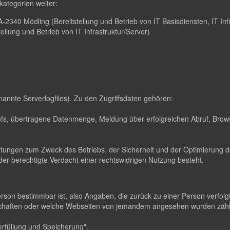
ategorien weiter:
2340 Mödling (Bereitstellung und Betrieb von IT Basisdiensten, IT Infr
lung und Betrieb von IT Infrastruktur/Server)
nannte Serverlogfiles). Zu den Zugriffsdaten gehören:
s, übertragene Datenmenge, Meldung über erfolgreichen Abruf, Brows
ertungen zum Zweck des Betriebs, der Sicherheit und der Optimierung de
er berechtigte Verdacht einer rechtswidrigen Nutzung besteht.
erson bestimmbar ist, also Angaben, die zurück zu einer Person verfo
dschaften oder welche Webseiten von jemandem angesehen wurden zä
rfüllung und Speicherung".