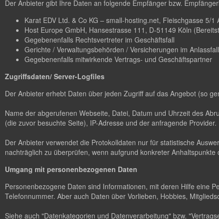
Der Anbieter gibt Ihre Daten an folgende Empfänger bzw. Empfängerk
Karat EDV Ltd. & Co KG – small-hosting.net, Fleischgasse 5/1 A-
Host Europe GmbH, Hansestrasse 111, D-51149 Köln (Bereitstel
Gegebenenfalls Rechtsvertreter im Geschäftsfall
Gerichte / Verwaltungsbehörden / Versicherungen im Anlassfall
Gegebenenfalls mitwirkende Vertrags- und Geschäftspartner
Zugriffsdaten/ Server-Logfiles
Der Anbieter erhebt Daten über jeden Zugriff auf das Angebot (so ge
Name der abgerufenen Webseite, Datei, Datum und Uhrzeit des Abruf
(die zuvor besuchte Seite), IP-Adresse und der anfragende Provider.
Der Anbieter verwendet die Protokolldaten nur für statistische Ausw
nachträglich zu überprüfen, wenn aufgrund konkreter Anhaltspunkte d
Umgang mit personenbezogenen Daten
Personenbezogene Daten sind Informationen, mit deren Hilfe eine P
Telefonnummer. Aber auch Daten über Vorlieben, Hobbies, Mitglie
Siehe auch "Datenkategorien und Datenverarbeitung" bzw. "Vertragse