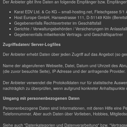
Der Anbieter gibt Ihre Daten an folgende Empfänger bzw. Empfängerk
Karat EDV Ltd. & Co KG – small-hosting.net, Fleischgasse 5/1 A-
Host Europe GmbH, Hansestrasse 111, D-51149 Köln (Bereitstel
Gegebenenfalls Rechtsvertreter im Geschäftsfall
Gerichte / Verwaltungsbehörden / Versicherungen im Anlassfall
Gegebenenfalls mitwirkende Vertrags- und Geschäftspartner
Zugriffsdaten/ Server-Logfiles
Der Anbieter erhebt Daten über jeden Zugriff auf das Angebot (so ge
Name der abgerufenen Webseite, Datei, Datum und Uhrzeit des Abruf
(die zuvor besuchte Seite), IP-Adresse und der anfragende Provider.
Der Anbieter verwendet die Protokolldaten nur für statistische Ausw
nachträglich zu überprüfen, wenn aufgrund konkreter Anhaltspunkte d
Umgang mit personenbezogenen Daten
Personenbezogene Daten sind Informationen, mit deren Hilfe eine P
Telefonnummer. Aber auch Daten über Vorlieben, Hobbies, Mitglie
Siehe auch "Datenkategorien und Datenverarbeitung" bzw. "Vertragse