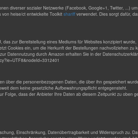
en diverser sozialer Netzwerke (Facebook, Google+1, Twitter, ...) u
s von heise/ct entwickelte Toolkit
shariff
verwendet. Dies sorgt dafür, da
s zur Bereitstellung eines Mediums für Websites konzipiert wurde, m
zt Cookies ein, um die Herkunft der Bestellungen nachvollziehen zu
en zur Datennutzung durch Amazon erhalten Sie in der Datenschutzerk
rivacy?ie=UTF8&nodeId=3312401
lten über die personenbezogenen Daten, die über ihn gespeichert wurden
eit dem keine gesetzliche Aufbewahrungspflicht entgegensteht.
t zur Folge, dass der Anbieter Ihre Daten ab diesem Zeitpunkt zu obe
Löschung, Einschränkung, Datenübertragbarkeit und Widerspruch zu. Da