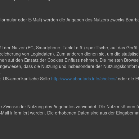
formular oder E-Mail) werden die Angaben des Nutzers zwecks Bearbei
rät der Nutzer (PC, Smartphone, Tablet o.ä.) spezifische, auf das Ger
peicherung von Logindaten). Zum anderen dienen sie, um die statisti
en auf den Einsatz der Cookies Einfluss nehmen. Die meisten Browser
uf hingewiesen, dass die Nutzung und insbesondere der Nutzungskomfor
.
ie US-amerikanische Seite
http://www.aboutads.info/choices/
oder die E
 Zwecke der Nutzung des Angebotes verwendet. Die Nutzer können übe
ail informiert werden. Die erhobenen Daten sind aus der Eingabemas