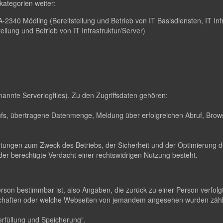
ategorien weiter:
2340 Mödling (Bereitstellung und Betrieb von IT Basisdiensten, IT Infr
lung und Betrieb von IT Infrastruktur/Server)
nannte Serverlogfiles). Zu den Zugriffsdaten gehören:
s, übertragene Datenmenge, Meldung über erfolgreichen Abruf, Brows
ertungen zum Zweck des Betriebs, der Sicherheit und der Optimierung de
er berechtigte Verdacht einer rechtswidrigen Nutzung besteht.
erson bestimmbar ist, also Angaben, die zurück zu einer Person verfo
dschaften oder welche Webseiten von jemandem angesehen wurden zä
rfüllung und Speicherung".