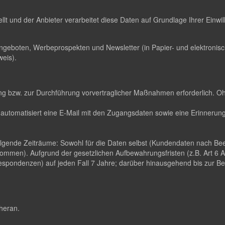
ellt und der Anbieter verarbeitet diese Daten auf Grundlage Ihrer Einw
ngeboten, Werbeprospekten und Newsletter (in Papier- und elektroni
eis).
llung bzw. zur Durchführung vorvertraglicher Maßnahmen erforderlich. O
automatisiert eine E-Mail mit den Zugangsdaten sowie eine Erinnerungs
folgende Zeiträume: Sowohl für die Daten selbst (Kundendaten nach B
ommen). Aufgrund der gesetzlichen Aufbewahrungsfristen (z.B. Art 6
pondenzen) auf jeden Fall 7 Jahre; darüber hinausgehend bis zur Been
 heran.