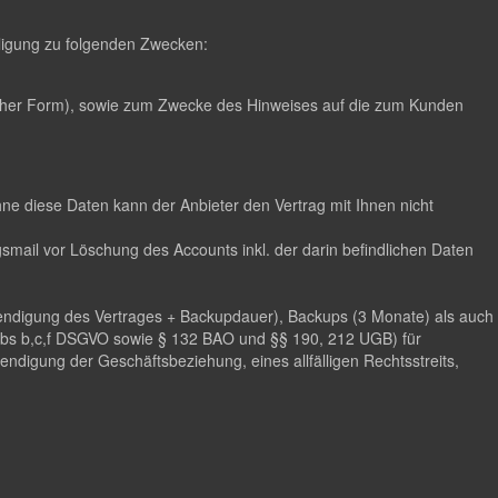
illigung zu folgenden Zwecken:
scher Form), sowie zum Zwecke des Hinweises auf die zum Kunden
hne diese Daten kann der Anbieter den Vertrag mit Ihnen nicht
mail vor Löschung des Accounts inkl. der darin befindlichen Daten
eendigung des Vertrages + Backupdauer), Backups (3 Monate) als auch
 Abs b,c,f DSGVO sowie § 132 BAO und §§ 190, 212 UGB) für
digung der Geschäftsbeziehung, eines allfälligen Rechtsstreits,