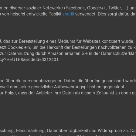
en diverser sozialer Netzwerke (Facebook, Google+1, Twitter, ...) u
s von heise/ct entwickelte Toolkit
shariff
verwendet. Dies sorgt dafür, da
s zur Bereitstellung eines Mediums für Websites konzipiert wurde, m
zt Cookies ein, um die Herkunft der Bestellungen nachvollziehen zu
en zur Datennutzung durch Amazon erhalten Sie in der Datenschutzerk
rivacy?ie=UTF8&nodeId=3312401
lten über die personenbezogenen Daten, die über ihn gespeichert wurden
eit dem keine gesetzliche Aufbewahrungspflicht entgegensteht.
t zur Folge, dass der Anbieter Ihre Daten ab diesem Zeitpunkt zu obe
Löschung, Einschränkung, Datenübertragbarkeit und Widerspruch zu. Da