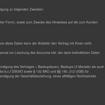
illigung zu folgenden Zwecken:
scher Form), sowie zum Zwecke des Hinweises auf die zum Kunden
hne diese Daten kann der Anbieter den Vertrag mit Ihnen nicht
mail vor Löschung des Accounts inkl. der darin befindlichen Daten
eendigung des Vertrages + Backupdauer), Backups (3 Monate) als auch
 Abs b,c,f DSGVO sowie § 132 BAO und §§ 190, 212 UGB) für
digung der Geschäftsbeziehung, eines allfälligen Rechtsstreits,