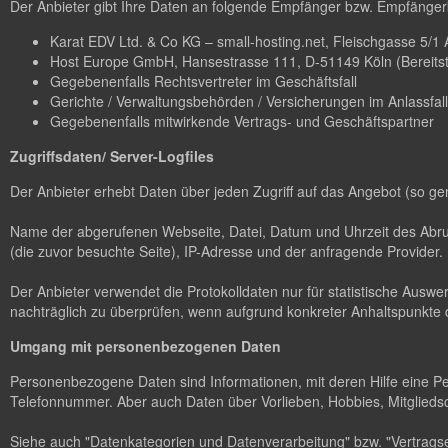
Der Anbieter gibt Ihre Daten an folgende Empfänger bzw. Empfängerk
Karat EDV Ltd. & Co KG – small-hosting.net, Fleischgasse 5/1 A-
Host Europe GmbH, Hansestrasse 111, D-51149 Köln (Bereitstel
Gegebenenfalls Rechtsvertreter im Geschäftsfall
Gerichte / Verwaltungsbehörden / Versicherungen im Anlassfall
Gegebenenfalls mitwirkende Vertrags- und Geschäftspartner
Zugriffsdaten/ Server-Logfiles
Der Anbieter erhebt Daten über jeden Zugriff auf das Angebot (so ge
Name der abgerufenen Webseite, Datei, Datum und Uhrzeit des Abruf
(die zuvor besuchte Seite), IP-Adresse und der anfragende Provider.
Der Anbieter verwendet die Protokolldaten nur für statistische Ausw
nachträglich zu überprüfen, wenn aufgrund konkreter Anhaltspunkte d
Umgang mit personenbezogenen Daten
Personenbezogene Daten sind Informationen, mit deren Hilfe eine P
Telefonnummer. Aber auch Daten über Vorlieben, Hobbies, Mitglie
Siehe auch "Datenkategorien und Datenverarbeitung" bzw. "Vertragse