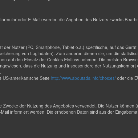
formular oder E-Mail) werden die Angaben des Nutzers zwecks Bearbei
rät der Nutzer (PC, Smartphone, Tablet o.ä.) spezifische, auf das Ger
peicherung von Logindaten). Zum anderen dienen sie, um die statisti
en auf den Einsatz der Cookies Einfluss nehmen. Die meisten Browser
uf hingewiesen, dass die Nutzung und insbesondere der Nutzungskomfor
.
ie US-amerikanische Seite
http://www.aboutads.info/choices/
oder die E
 Zwecke der Nutzung des Angebotes verwendet. Die Nutzer können übe
ail informiert werden. Die erhobenen Daten sind aus der Eingabemas