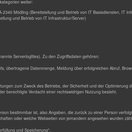
ategorien weiter:
2340 Mödling (Bereitstellung und Betrieb von IT Basisdiensten, IT Infr
lung und Betrieb von IT Infrastruktur/Server)
nannte Serverlogfiles). Zu den Zugriffsdaten gehören:
s, übertragene Datenmenge, Meldung über erfolgreichen Abruf, Brows
ertungen zum Zweck des Betriebs, der Sicherheit und der Optimierung de
er berechtigte Verdacht einer rechtswidrigen Nutzung besteht.
erson bestimmbar ist, also Angaben, die zurück zu einer Person verfo
dschaften oder welche Webseiten von jemandem angesehen wurden zä
rfüllung und Speicherung".