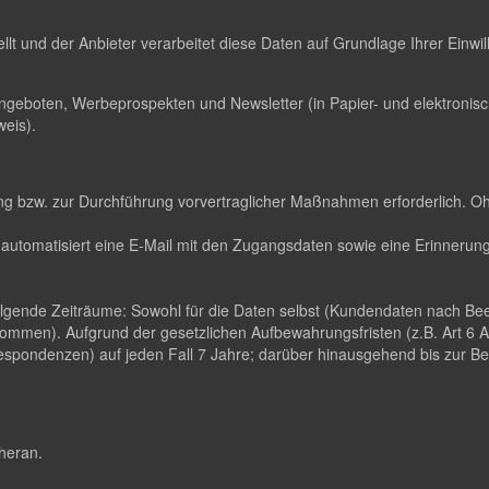
ellt und der Anbieter verarbeitet diese Daten auf Grundlage Ihrer Einw
ngeboten, Werbeprospekten und Newsletter (in Papier- und elektroni
eis).
llung bzw. zur Durchführung vorvertraglicher Maßnahmen erforderlich. O
automatisiert eine E-Mail mit den Zugangsdaten sowie eine Erinnerungs
folgende Zeiträume: Sowohl für die Daten selbst (Kundendaten nach B
ommen). Aufgrund der gesetzlichen Aufbewahrungsfristen (z.B. Art 6
pondenzen) auf jeden Fall 7 Jahre; darüber hinausgehend bis zur Been
 heran.