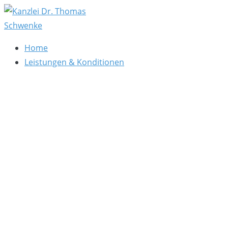
Zum
Inhalt
springen
Kanzlei Dr. Thomas Schwenke
Rechtsberatung für Datenschutz, Social Media, Marketin
Home
Leistungen & Konditionen