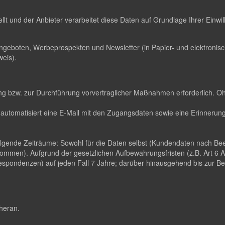
ellt und der Anbieter verarbeitet diese Daten auf Grundlage Ihrer Einw
ngeboten, Werbeprospekten und Newsletter (in Papier- und elektroni
eis).
llung bzw. zur Durchführung vorvertraglicher Maßnahmen erforderlich. O
automatisiert eine E-Mail mit den Zugangsdaten sowie eine Erinnerungs
folgende Zeiträume: Sowohl für die Daten selbst (Kundendaten nach B
ommen). Aufgrund der gesetzlichen Aufbewahrungsfristen (z.B. Art 6
pondenzen) auf jeden Fall 7 Jahre; darüber hinausgehend bis zur Been
 heran.