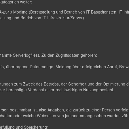
ategorien weiter:
2340 Mödling (Bereitstellung und Betrieb von IT Basisdiensten, IT Infr
lung und Betrieb von IT Infrastruktur/Server)
nannte Serverlogfiles). Zu den Zugriffsdaten gehören:
s, übertragene Datenmenge, Meldung über erfolgreichen Abruf, Brows
ertungen zum Zweck des Betriebs, der Sicherheit und der Optimierung de
er berechtigte Verdacht einer rechtswidrigen Nutzung besteht.
erson bestimmbar ist, also Angaben, die zurück zu einer Person verfo
dschaften oder welche Webseiten von jemandem angesehen wurden zä
rfüllung und Speicherung".