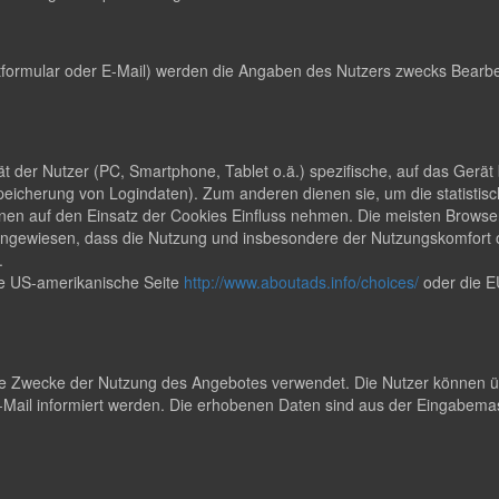
formular oder E-Mail) werden die Angaben des Nutzers zwecks Bearbei
rät der Nutzer (PC, Smartphone, Tablet o.ä.) spezifische, auf das Ger
peicherung von Logindaten). Zum anderen dienen sie, um die statisti
en auf den Einsatz der Cookies Einfluss nehmen. Die meisten Browser
uf hingewiesen, dass die Nutzung und insbesondere der Nutzungskomfor
.
ie US-amerikanische Seite
http://www.aboutads.info/choices/
oder die E
 Zwecke der Nutzung des Angebotes verwendet. Die Nutzer können übe
ail informiert werden. Die erhobenen Daten sind aus der Eingabemas