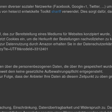
en diverser sozialer Netzwerke (Facebook, Google+1, Twitter, ...) u
s von heise/ct entwickelte Toolkit
shariff
verwendet. Dies sorgt dafür, da
s zur Bereitstellung eines Mediums für Websites konzipiert wurde, m
zt Cookies ein, um die Herkunft der Bestellungen nachvollziehen zu
en zur Datennutzung durch Amazon erhalten Sie in der Datenschutzerk
rivacy?ie=UTF8&nodeId=3312401
lten über die personenbezogenen Daten, die über ihn gespeichert wurden
eit dem keine gesetzliche Aufbewahrungspflicht entgegensteht.
t zur Folge, dass der Anbieter Ihre Daten ab diesem Zeitpunkt zu obe
Löschung, Einschränkung, Datenübertragbarkeit und Widerspruch zu. Da