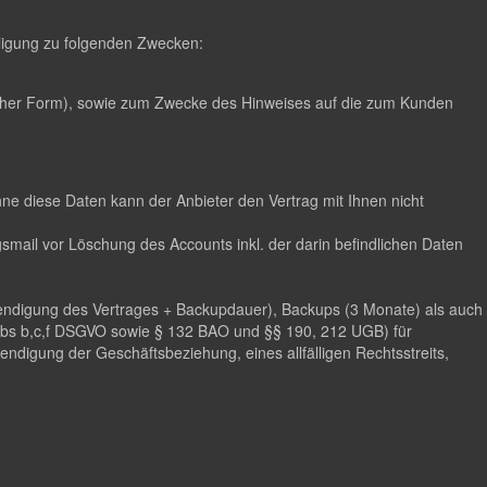
illigung zu folgenden Zwecken:
scher Form), sowie zum Zwecke des Hinweises auf die zum Kunden
hne diese Daten kann der Anbieter den Vertrag mit Ihnen nicht
mail vor Löschung des Accounts inkl. der darin befindlichen Daten
eendigung des Vertrages + Backupdauer), Backups (3 Monate) als auch
 Abs b,c,f DSGVO sowie § 132 BAO und §§ 190, 212 UGB) für
digung der Geschäftsbeziehung, eines allfälligen Rechtsstreits,