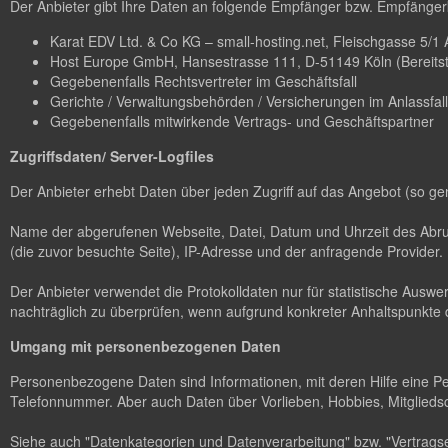
Der Anbieter gibt Ihre Daten an folgende Empfänger bzw. Empfängerk
Karat EDV Ltd. & Co KG – small-hosting.net, Fleischgasse 5/1 A-
Host Europe GmbH, Hansestrasse 111, D-51149 Köln (Bereitstel
Gegebenenfalls Rechtsvertreter im Geschäftsfall
Gerichte / Verwaltungsbehörden / Versicherungen im Anlassfall
Gegebenenfalls mitwirkende Vertrags- und Geschäftspartner
Zugriffsdaten/ Server-Logfiles
Der Anbieter erhebt Daten über jeden Zugriff auf das Angebot (so ge
Name der abgerufenen Webseite, Datei, Datum und Uhrzeit des Abruf
(die zuvor besuchte Seite), IP-Adresse und der anfragende Provider.
Der Anbieter verwendet die Protokolldaten nur für statistische Ausw
nachträglich zu überprüfen, wenn aufgrund konkreter Anhaltspunkte d
Umgang mit personenbezogenen Daten
Personenbezogene Daten sind Informationen, mit deren Hilfe eine P
Telefonnummer. Aber auch Daten über Vorlieben, Hobbies, Mitglie
Siehe auch "Datenkategorien und Datenverarbeitung" bzw. "Vertragse