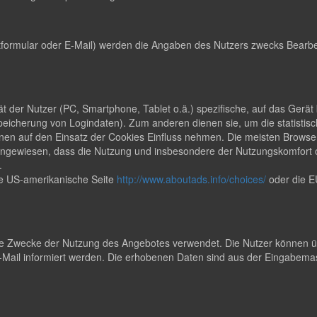
formular oder E-Mail) werden die Angaben des Nutzers zwecks Bearbei
rät der Nutzer (PC, Smartphone, Tablet o.ä.) spezifische, auf das Ger
peicherung von Logindaten). Zum anderen dienen sie, um die statisti
en auf den Einsatz der Cookies Einfluss nehmen. Die meisten Browser
uf hingewiesen, dass die Nutzung und insbesondere der Nutzungskomfor
.
ie US-amerikanische Seite
http://www.aboutads.info/choices/
oder die E
 Zwecke der Nutzung des Angebotes verwendet. Die Nutzer können übe
ail informiert werden. Die erhobenen Daten sind aus der Eingabemas