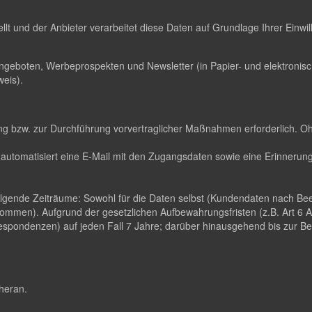
ellt und der Anbieter verarbeitet diese Daten auf Grundlage Ihrer Einw
ngeboten, Werbeprospekten und Newsletter (in Papier- und elektroni
eis).
llung bzw. zur Durchführung vorvertraglicher Maßnahmen erforderlich. O
automatisiert eine E-Mail mit den Zugangsdaten sowie eine Erinnerungs
folgende Zeiträume: Sowohl für die Daten selbst (Kundendaten nach B
ommen). Aufgrund der gesetzlichen Aufbewahrungsfristen (z.B. Art 6
pondenzen) auf jeden Fall 7 Jahre; darüber hinausgehend bis zur Been
 heran.