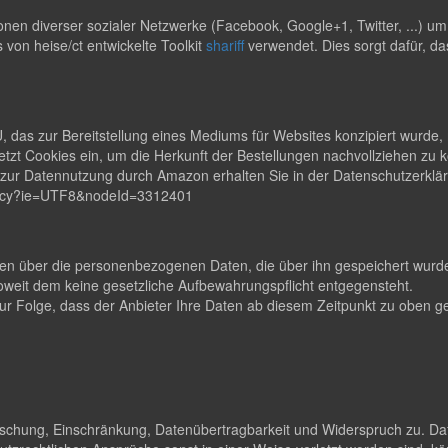
en diverser sozialer Netzwerke (Facebook, Google+1, Twitter, ...) u
s von heise/ct entwickelte Toolkit
shariff
verwendet. Dies sorgt dafür, da
s zur Bereitstellung eines Mediums für Websites konzipiert wurde, m
zt Cookies ein, um die Herkunft der Bestellungen nachvollziehen zu
en zur Datennutzung durch Amazon erhalten Sie in der Datenschutzerk
rivacy?ie=UTF8&nodeId=3312401
lten über die personenbezogenen Daten, die über ihn gespeichert wurden
eit dem keine gesetzliche Aufbewahrungspflicht entgegensteht.
t zur Folge, dass der Anbieter Ihre Daten ab diesem Zeitpunkt zu obe
Löschung, Einschränkung, Datenübertragbarkeit und Widerspruch zu. Da