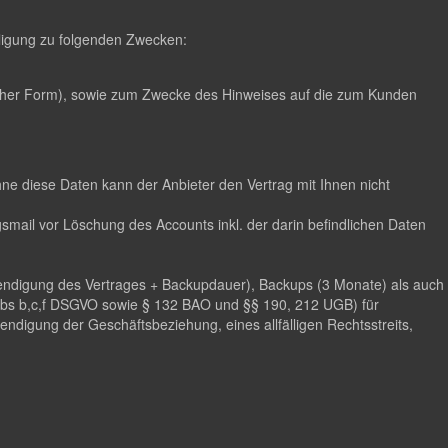
illigung zu folgenden Zwecken:
scher Form), sowie zum Zwecke des Hinweises auf die zum Kunden
hne diese Daten kann der Anbieter den Vertrag mit Ihnen nicht
mail vor Löschung des Accounts inkl. der darin befindlichen Daten
eendigung des Vertrages + Backupdauer), Backups (3 Monate) als auch
 Abs b,c,f DSGVO sowie § 132 BAO und §§ 190, 212 UGB) für
digung der Geschäftsbeziehung, eines allfälligen Rechtsstreits,