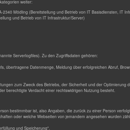
ategorien weiter:
2340 Mödling (Bereitstellung und Betrieb von IT Basisdiensten, IT Infr
lung und Betrieb von IT Infrastruktur/Server)
nannte Serverlogfiles). Zu den Zugriffsdaten gehören:
s, übertragene Datenmenge, Meldung über erfolgreichen Abruf, Brows
ertungen zum Zweck des Betriebs, der Sicherheit und der Optimierung de
er berechtigte Verdacht einer rechtswidrigen Nutzung besteht.
erson bestimmbar ist, also Angaben, die zurück zu einer Person verfo
dschaften oder welche Webseiten von jemandem angesehen wurden zä
rfüllung und Speicherung".