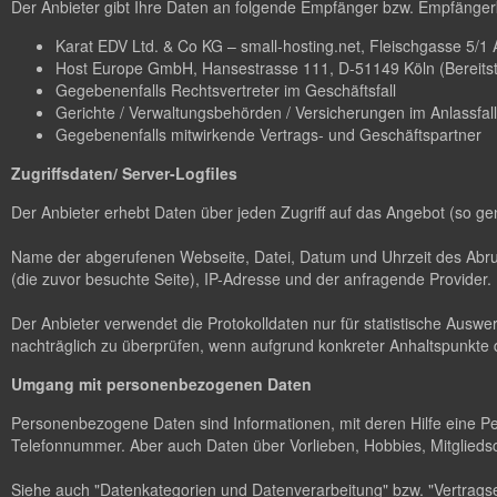
Der Anbieter gibt Ihre Daten an folgende Empfänger bzw. Empfängerk
Karat EDV Ltd. & Co KG – small-hosting.net, Fleischgasse 5/1 A-
Host Europe GmbH, Hansestrasse 111, D-51149 Köln (Bereitstel
Gegebenenfalls Rechtsvertreter im Geschäftsfall
Gerichte / Verwaltungsbehörden / Versicherungen im Anlassfall
Gegebenenfalls mitwirkende Vertrags- und Geschäftspartner
Zugriffsdaten/ Server-Logfiles
Der Anbieter erhebt Daten über jeden Zugriff auf das Angebot (so ge
Name der abgerufenen Webseite, Datei, Datum und Uhrzeit des Abruf
(die zuvor besuchte Seite), IP-Adresse und der anfragende Provider.
Der Anbieter verwendet die Protokolldaten nur für statistische Ausw
nachträglich zu überprüfen, wenn aufgrund konkreter Anhaltspunkte d
Umgang mit personenbezogenen Daten
Personenbezogene Daten sind Informationen, mit deren Hilfe eine P
Telefonnummer. Aber auch Daten über Vorlieben, Hobbies, Mitglie
Siehe auch "Datenkategorien und Datenverarbeitung" bzw. "Vertragse