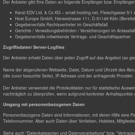
Der Anbieter gibt Ihre Daten an folgende Empfänger bzw. Empfängerk
Karat EDV Ltd. & Co KG – small-hosting.net, Fleischgasse 5/1 A-
Host Europe GmbH, Hansestrasse 111, D-51149 Köln (Bereitstel
Gegebenenfalls Rechtsvertreter im Geschäftsfall
Gerichte / Verwaltungsbehörden / Versicherungen im Anlassfall
Gegebenenfalls mitwirkende Vertrags- und Geschäftspartner
Zugriffsdaten/ Server-Logfiles
Der Anbieter erhebt Daten über jeden Zugriff auf das Angebot (so ge
Name der abgerufenen Webseite, Datei, Datum und Uhrzeit des Abruf
(die zuvor besuchte Seite), IP-Adresse und der anfragende Provider.
Der Anbieter verwendet die Protokolldaten nur für statistische Ausw
nachträglich zu überprüfen, wenn aufgrund konkreter Anhaltspunkte d
Umgang mit personenbezogenen Daten
Personenbezogene Daten sind Informationen, mit deren Hilfe eine P
Telefonnummer. Aber auch Daten über Vorlieben, Hobbies, Mitglie
Siehe auch "Datenkategorien und Datenverarbeitung" bzw. "Vertragse