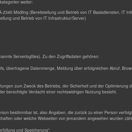
ategorien weiter:
2340 Mödling (Bereitstellung und Betrieb von IT Basisdiensten, IT Infr
lung und Betrieb von IT Infrastruktur/Server)
nannte Serverlogfiles). Zu den Zugriffsdaten gehören:
s, übertragene Datenmenge, Meldung über erfolgreichen Abruf, Brows
ertungen zum Zweck des Betriebs, der Sicherheit und der Optimierung de
er berechtigte Verdacht einer rechtswidrigen Nutzung besteht.
erson bestimmbar ist, also Angaben, die zurück zu einer Person verfo
dschaften oder welche Webseiten von jemandem angesehen wurden zä
rfüllung und Speicherung".