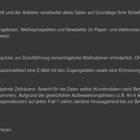
ellt und der Anbieter verarbeitet diese Daten auf Grundlage Ihrer Einw
ngeboten, Werbeprospekten und Newsletter (in Papier- und elektroni
eis).
llung bzw. zur Durchführung vorvertraglicher Maßnahmen erforderlich. O
automatisiert eine E-Mail mit den Zugangsdaten sowie eine Erinnerungs
folgende Zeiträume: Sowohl für die Daten selbst (Kundendaten nach B
ommen). Aufgrund der gesetzlichen Aufbewahrungsfristen (z.B. Art 6
pondenzen) auf jeden Fall 7 Jahre; darüber hinausgehend bis zur Been
 heran.