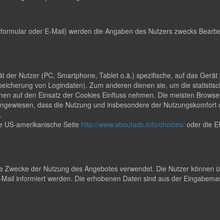
formular oder E-Mail) werden die Angaben des Nutzers zwecks Bearbei
rät der Nutzer (PC, Smartphone, Tablet o.ä.) spezifische, auf das Ger
peicherung von Logindaten). Zum anderen dienen sie, um die statisti
en auf den Einsatz der Cookies Einfluss nehmen. Die meisten Browser
uf hingewiesen, dass die Nutzung und insbesondere der Nutzungskomfor
.
ie US-amerikanische Seite
http://www.aboutads.info/choices/
oder die E
 Zwecke der Nutzung des Angebotes verwendet. Die Nutzer können übe
ail informiert werden. Die erhobenen Daten sind aus der Eingabemas