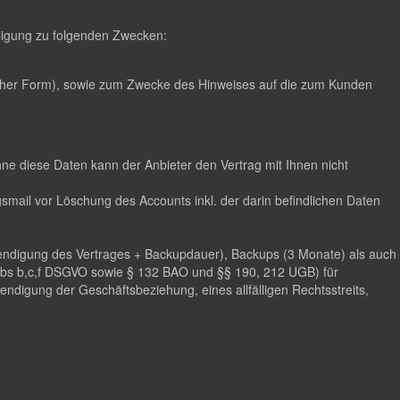
illigung zu folgenden Zwecken:
scher Form), sowie zum Zwecke des Hinweises auf die zum Kunden
hne diese Daten kann der Anbieter den Vertrag mit Ihnen nicht
mail vor Löschung des Accounts inkl. der darin befindlichen Daten
eendigung des Vertrages + Backupdauer), Backups (3 Monate) als auch
 Abs b,c,f DSGVO sowie § 132 BAO und §§ 190, 212 UGB) für
digung der Geschäftsbeziehung, eines allfälligen Rechtsstreits,