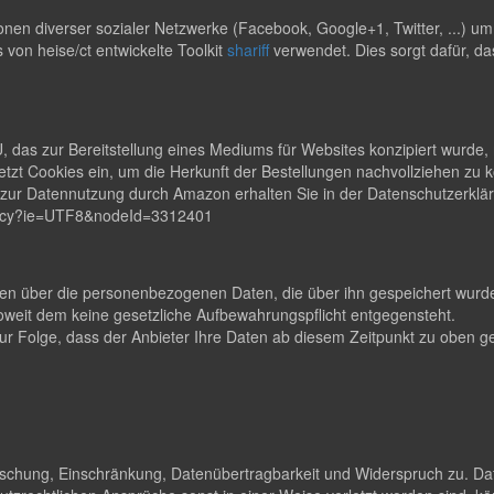
en diverser sozialer Netzwerke (Facebook, Google+1, Twitter, ...) u
s von heise/ct entwickelte Toolkit
shariff
verwendet. Dies sorgt dafür, da
s zur Bereitstellung eines Mediums für Websites konzipiert wurde, m
zt Cookies ein, um die Herkunft der Bestellungen nachvollziehen zu
en zur Datennutzung durch Amazon erhalten Sie in der Datenschutzerk
rivacy?ie=UTF8&nodeId=3312401
lten über die personenbezogenen Daten, die über ihn gespeichert wurden
eit dem keine gesetzliche Aufbewahrungspflicht entgegensteht.
t zur Folge, dass der Anbieter Ihre Daten ab diesem Zeitpunkt zu obe
Löschung, Einschränkung, Datenübertragbarkeit und Widerspruch zu. Da