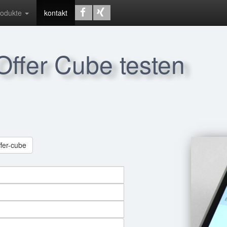
rodukte
kontakt
 Offer Cube testen
ffer-cube