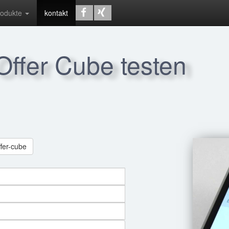
rodukte
kontakt
 Offer Cube testen
ffer-cube