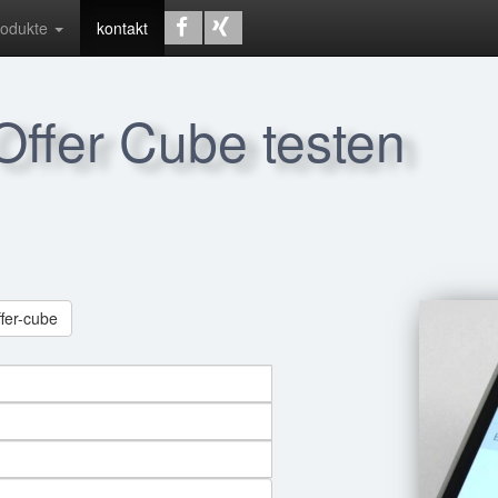
rodukte
kontakt
 Offer Cube testen
ffer-cube