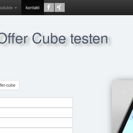
rodukte
kontakt
 Offer Cube testen
ffer-cube