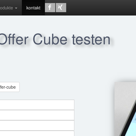
rodukte
kontakt
 Offer Cube testen
ffer-cube