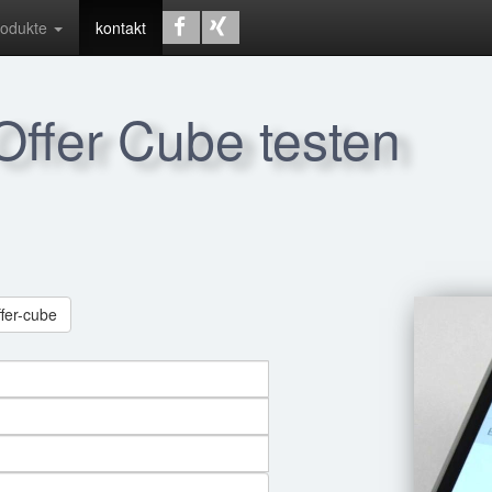
rodukte
kontakt
 Offer Cube testen
ffer-cube