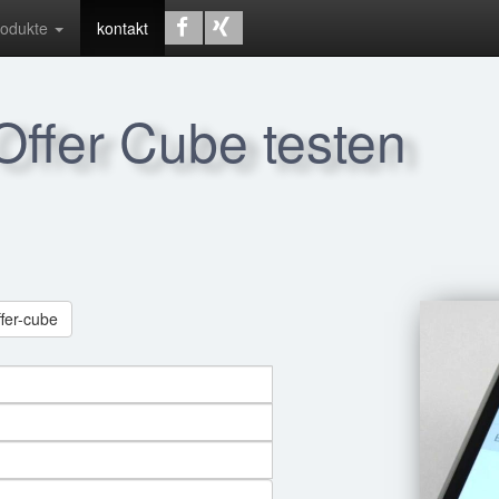
rodukte
kontakt
 Offer Cube testen
ffer-cube