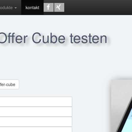
rodukte
kontakt
 Offer Cube testen
ffer-cube