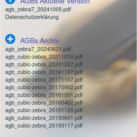
AGBs Aktuelle Version
agb_zebra7_20241005.pdf
Datenschutzerklärung
AGBs Archiv
agb_zebra7_20240621.pdf
agb_cubic-zebra_20211010.pdf
agb_cubic-zebra_20201227.pdf
agb_cubic-zebra_20181107.pdf
agb_cubic-zebra_20171107.pdf
agb_cubic-zebra_20170902.pdf
agb_cubic-zebra_20161001.pdf
agb_cubic-zebra_20160402.pdf
agb_cubic-zebra_20151120.pdf
agb_cubic-zebra_20150601.pdf
agb_cubic-zebra_20150117.pdf