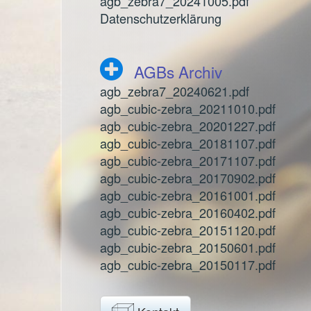
agb_zebra7_20241005.pdf
Datenschutzerklärung
AGBs Archiv
agb_zebra7_20240621.pdf
agb_cubic-zebra_20211010.pdf
agb_cubic-zebra_20201227.pdf
agb_cubic-zebra_20181107.pdf
agb_cubic-zebra_20171107.pdf
agb_cubic-zebra_20170902.pdf
agb_cubic-zebra_20161001.pdf
agb_cubic-zebra_20160402.pdf
agb_cubic-zebra_20151120.pdf
agb_cubic-zebra_20150601.pdf
agb_cubic-zebra_20150117.pdf