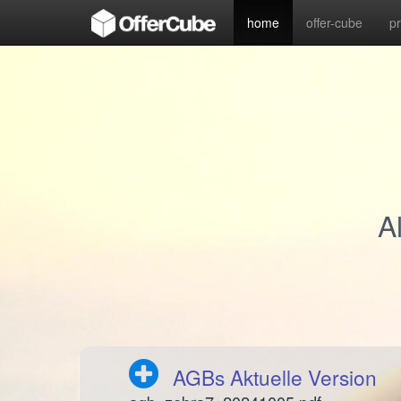
home
offer-cube
p
A
AGBs Aktuelle Version