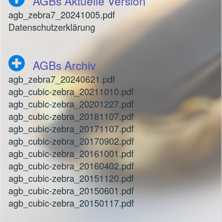
AGBs Aktuelle Version
agb_zebra7_20241005.pdf
Datenschutzerklärung
AGBs Archiv
agb_zebra7_20240621.pdf
agb_cubic-zebra_20211010.pdf
agb_cubic-zebra_20201227.pdf
agb_cubic-zebra_20181107.pdf
agb_cubic-zebra_20171107.pdf
agb_cubic-zebra_20170902.pdf
agb_cubic-zebra_20161001.pdf
agb_cubic-zebra_20160402.pdf
agb_cubic-zebra_20151120.pdf
agb_cubic-zebra_20150601.pdf
agb_cubic-zebra_20150117.pdf