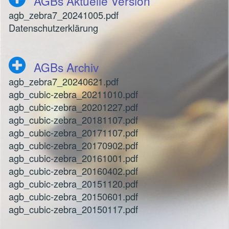
AGBs Aktuelle Version
agb_zebra7_20241005.pdf
Datenschutzerklärung
AGBs Archiv
agb_zebra7_20240621.pdf
agb_cubic-zebra_20211010.pdf
agb_cubic-zebra_20201227.pdf
agb_cubic-zebra_20181107.pdf
agb_cubic-zebra_20171107.pdf
agb_cubic-zebra_20170902.pdf
agb_cubic-zebra_20161001.pdf
agb_cubic-zebra_20160402.pdf
agb_cubic-zebra_20151120.pdf
agb_cubic-zebra_20150601.pdf
agb_cubic-zebra_20150117.pdf