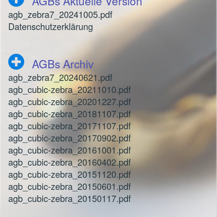
AGBs Aktuelle Version
agb_zebra7_20241005.pdf
Datenschutzerklärung
AGBs Archiv
agb_zebra7_20240621.pdf
agb_cubic-zebra_20211010.pdf
agb_cubic-zebra_20201227.pdf
agb_cubic-zebra_20181107.pdf
agb_cubic-zebra_20171107.pdf
agb_cubic-zebra_20170902.pdf
agb_cubic-zebra_20161001.pdf
agb_cubic-zebra_20160402.pdf
agb_cubic-zebra_20151120.pdf
agb_cubic-zebra_20150601.pdf
agb_cubic-zebra_20150117.pdf