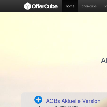
home
offer-cube
p
A
AGBs Aktuelle Version