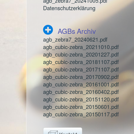
agb_zebra7_20241005.pdf
Datenschutzerklärung
AGBs Archiv
agb_zebra7_20240621.pdf
agb_cubic-zebra_20211010.pdf
agb_cubic-zebra_20201227.pdf
agb_cubic-zebra_20181107.pdf
agb_cubic-zebra_20171107.pdf
agb_cubic-zebra_20170902.pdf
agb_cubic-zebra_20161001.pdf
agb_cubic-zebra_20160402.pdf
agb_cubic-zebra_20151120.pdf
agb_cubic-zebra_20150601.pdf
agb_cubic-zebra_20150117.pdf