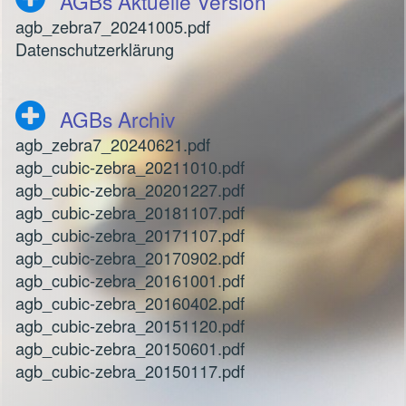
AGBs Aktuelle Version
agb_zebra7_20241005.pdf
Datenschutzerklärung
AGBs Archiv
agb_zebra7_20240621.pdf
agb_cubic-zebra_20211010.pdf
agb_cubic-zebra_20201227.pdf
agb_cubic-zebra_20181107.pdf
agb_cubic-zebra_20171107.pdf
agb_cubic-zebra_20170902.pdf
agb_cubic-zebra_20161001.pdf
agb_cubic-zebra_20160402.pdf
agb_cubic-zebra_20151120.pdf
agb_cubic-zebra_20150601.pdf
agb_cubic-zebra_20150117.pdf