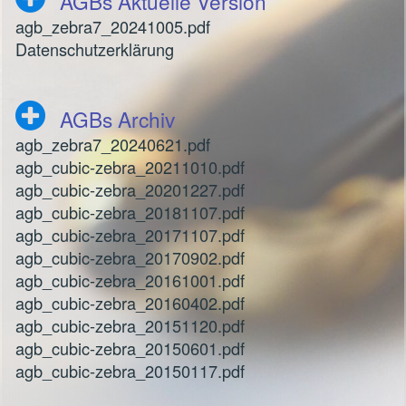
AGBs Aktuelle Version
agb_zebra7_20241005.pdf
Datenschutzerklärung
AGBs Archiv
agb_zebra7_20240621.pdf
agb_cubic-zebra_20211010.pdf
agb_cubic-zebra_20201227.pdf
agb_cubic-zebra_20181107.pdf
agb_cubic-zebra_20171107.pdf
agb_cubic-zebra_20170902.pdf
agb_cubic-zebra_20161001.pdf
agb_cubic-zebra_20160402.pdf
agb_cubic-zebra_20151120.pdf
agb_cubic-zebra_20150601.pdf
agb_cubic-zebra_20150117.pdf