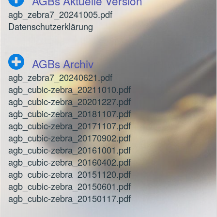
AGBs Aktuelle Version
agb_zebra7_20241005.pdf
Datenschutzerklärung
AGBs Archiv
agb_zebra7_20240621.pdf
agb_cubic-zebra_20211010.pdf
agb_cubic-zebra_20201227.pdf
agb_cubic-zebra_20181107.pdf
agb_cubic-zebra_20171107.pdf
agb_cubic-zebra_20170902.pdf
agb_cubic-zebra_20161001.pdf
agb_cubic-zebra_20160402.pdf
agb_cubic-zebra_20151120.pdf
agb_cubic-zebra_20150601.pdf
agb_cubic-zebra_20150117.pdf