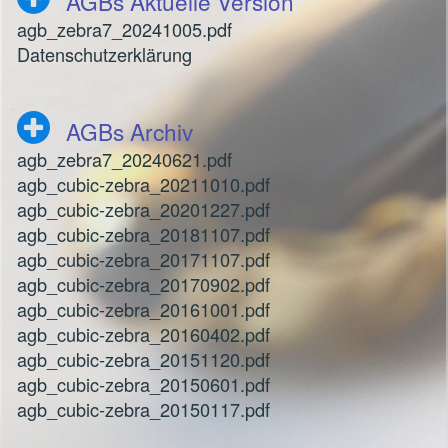
AGBs Aktuelle Version
agb_zebra7_20241005.pdf
Datenschutzerklärung
AGBs Archiv
agb_zebra7_20240621.pdf
agb_cubic-zebra_20211010.pdf
agb_cubic-zebra_20201227.pdf
agb_cubic-zebra_20181107.pdf
agb_cubic-zebra_20171107.pdf
agb_cubic-zebra_20170902.pdf
agb_cubic-zebra_20161001.pdf
agb_cubic-zebra_20160402.pdf
agb_cubic-zebra_20151120.pdf
agb_cubic-zebra_20150601.pdf
agb_cubic-zebra_20150117.pdf