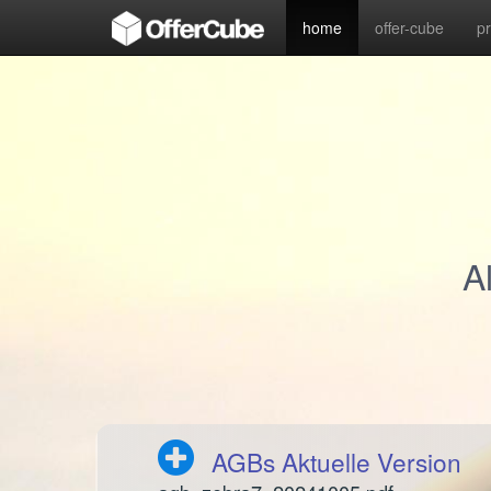
home
offer-cube
p
A
AGBs Aktuelle Version