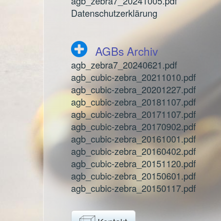
agb_zebra7_20241005.pdf
Datenschutzerklärung
AGBs Archiv
agb_zebra7_20240621.pdf
agb_cubic-zebra_20211010.pdf
agb_cubic-zebra_20201227.pdf
agb_cubic-zebra_20181107.pdf
agb_cubic-zebra_20171107.pdf
agb_cubic-zebra_20170902.pdf
agb_cubic-zebra_20161001.pdf
agb_cubic-zebra_20160402.pdf
agb_cubic-zebra_20151120.pdf
agb_cubic-zebra_20150601.pdf
agb_cubic-zebra_20150117.pdf